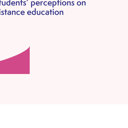
tudents’ perceptions on
istance education