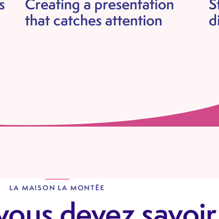
s
Creating a presentation
S
that catches attention
d
LA MAISON LA MONTÉE
vous devez savoir