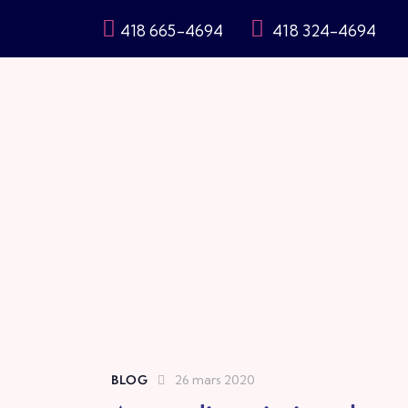
418 665-4694
418 324-4694
BLOG
26 mars 2020